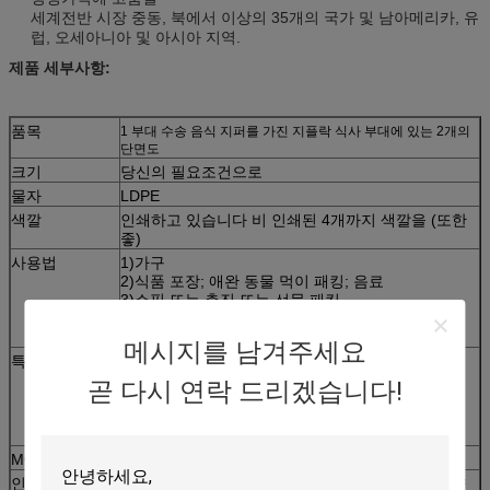
세계전반 시장 중동, 북에서 이상의 35개의 국가 및 남아메리카, 유
럽, 오세아니아 및 아시아 지역.
제품 세부사항:
품목
1 부대 수송 음식 지퍼를 가진 지플락 식사 부대에 있는 2개의
단면도
크기
당신의 필요조건으로
물자
LDPE
색깔
인쇄하고 있습니다 비 인쇄된 4개까지 색깔을 (또한
좋)
사용법
1)가구
2)식품 포장; 애완 동물 먹이 패킹; 음료
3)쇼핑 또는 촉진 또는 선물 패킹
4)의복, 화장품
5)농업; 산업
메시지를 남겨주세요
특징
1.This 부대는 음식을 위해 널리 이용됩니다
2.Size, 색깔 및 othrer 명세는 클라이언트의 개인적
곧 다시 연락 드리겠습니다!
인 명세에 근거를 둡니다
친절한 3.Eco
4.Printable
MOQ
50000PCS
인용
제품의 물자, 크기의 간격에 바탕을 두는, 색깔과 양