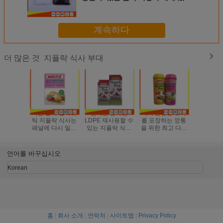
2개의 단면도
계속하다
지플락 식사 부대
더 많은 것
빠른 물개 플라스
관례는 인쇄한
지퍼 신선한 유지
친절한 Ec
틱 지플락 식사는
LDPE 재사용할 수
를 포장하는 깡통
다시 밀봉
패널에 다시 밀봉
있는 지플락 식사
을 위한 최고 다시
는 명확한
할 수있는에 씁니
부대/샌드위치 부
밀봉 할 수있는 식
식사 부대
다 자루에 넣습니
대를 착색했습니다
사 부대
장
다
언어를 바꾸십시오
Korean
홈
|
회사 소개
|
연락처
|
사이트맵
|
Privacy Policy