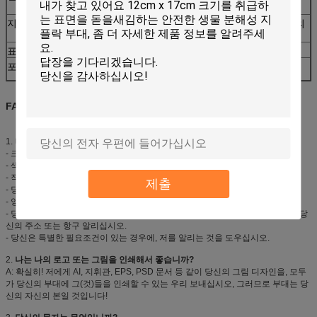
인쇄
지불
선적 또는 L/C, D/P.의 앞에 급여받는 30% 예금에 의
하여, T/T, 균형을 잡습니다.
표본
각종 유형은 유효합니다
포장
40pcs/box, 고객 요구로 25boxes/carton 또는.
FAQ:
1.
나는 무슨 당신의 빠른 인용을 얻기 위하여 정보를 제공해야 합니까?
- 크기 (Thickness*Width* 길이)
- 색깔
- 작풍 (지퍼-lock, 자동 접착 보통 끝은, 구릅니다)
제출
- 당신의 로고 (섞이는 단 하나 색깔 또는 다른 색깔)의 색깔
- 양.
- 당신이 저희를 운송비를 가진 가격 당신을 인용하는 필요로 하는 경우에, 저를 당
신의 주소 또는 항구 알리십시오.
- 당신은 특별한 필요조건이 있는 경우에, 저를 알리는 것을 도우십시오.
2.
나는 나의 로고 또는 그림을 인쇄해서 좋습니까?
A: 확실히! 저에게 AI, 지휘관, EPS, PSD 문서 등 같이 당신의 그림 디자인을, 모두
가 당신의 부대에 그(것)들을 인쇄할 수 있는 우리 보내십시오, 그러므로 부대는 당
신의 자신의 본일 것입니다!