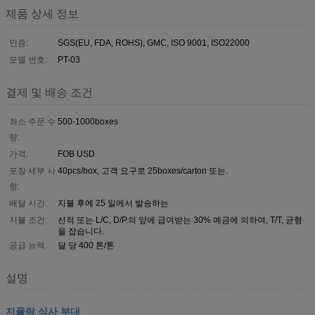
제품 상세 정보
인증:
SGS(EU, FDA, ROHS), GMC, ISO 9001, ISO22000
모델 번호:
PT-03
결제 및 배송 조건
최소 주문 수
500-1000boxes
량:
가격:
FOB USD
포장 세부 사
40pcs/box, 고객 요구로 25boxes/carton 또는.
항:
배달 시간:
지불 후에 25 일에서 발송하는
지불 조건:
선적 또는 L/C, D/P.의 앞에 급여받는 30% 예금에 의하여, T/T, 균형
을 잡습니다.
공급 능력:
달 당 400 톤/톤
설명
지플락 식사 부대