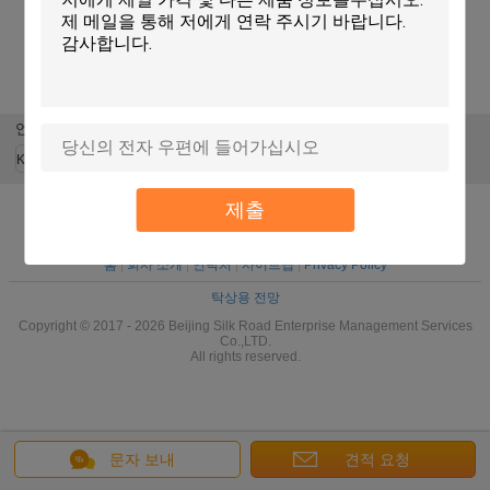
표준 간격 패킹 지
Resealable LDPE
영 폐기물 생물 좋
Compostable 옥수
플락 부대, 공간
공간 야채를 위한
생물 분해성
수 전분 생물 분해
Resealable 비닐
지플락 냉장고 저
Ziplock는 식물로
성 지플락 부대/Zip
봉투
장 부대
만든 퇴비 포장 부
자물쇠 비닐 봉투
대를 자루에 넣습
니다
언어를 바꾸십시오
Korean
제출
홈
|
회사 소개
|
연락처
|
사이트맵
|
Privacy Policy
탁상용 전망
Copyright © 2017 - 2026 Beijing Silk Road Enterprise Management Services
Co.,LTD.
All rights reserved.
문자 보내
견적 요청