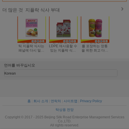
지플락 식사 부대
더 많은 것
빠른 물개 플라스
관례는 인쇄한
지퍼 신선한 유지
과자와 
틱 지플락 식사는
LDPE 재사용할 수
를 포장하는 깡통
위한 방수
패널에 다시 밀봉
있는 지플락 식사
을 위한 최고 다시
할 수 있는
할 수있는에 씁니
부대/샌드위치 부
밀봉 할 수있는 식
사 부대/
다 자루에 넣습니
대를 착색했습니다
사 부대
비닐 
다
언어를 바꾸십시오
Korean
홈
|
회사 소개
|
연락처
|
사이트맵
|
Privacy Policy
탁상용 전망
Copyright © 2017 - 2025 Beijing Silk Road Enterprise Management Services
Co.,LTD.
All rights reserved.