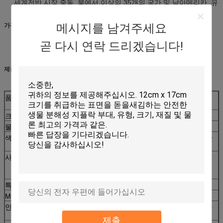
세계전반 시장 중동, 북에서 이상의 35개의 국가 및 남아메리카, 유
럽, 오세아니아 및 아시아 지역.
메시지를 남겨주세요
가격:
가격은 당신의 수요 (물자, 모양, 크기, 인쇄, 양)에 달려 있습니다
곧 다시 연락 드리겠습니다!
제일 인용은 당신의 부대의 가득 차있는 묘사를 받기 후에 제안될 것입니다
경쟁가격을 가진 직접적인 제조자
제품 설명:
품목
환경 친화적인 식품 포장을 위한 다시 밀봉 할 수있는 명확한
지플락 식사 부대
크기
18x16.5cm (당신의 필요조건으로)
물자
LDPE
색깔
인쇄하고 있습니다 비 인쇄된 4개까지 색깔을 (또한
좋)
사용법
1)가구
2)식품 포장; 애완 동물 먹이 패킹; 음료
3)쇼핑 또는 촉진 또는 선물 패킹
특징
재상할 수 있는, 명세/높 장벽의 편익/다양성
MOQ
50000PCS
인용
제품의 물자, 크기의 간격에 바탕을 두는, 색깔과 양
인쇄
제출