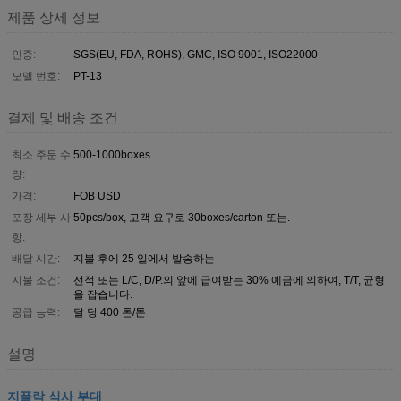
제품 상세 정보
인증:
SGS(EU, FDA, ROHS), GMC, ISO 9001, ISO22000
모델 번호:
PT-13
결제 및 배송 조건
최소 주문 수
500-1000boxes
량:
가격:
FOB USD
포장 세부 사
50pcs/box, 고객 요구로 30boxes/carton 또는.
항:
배달 시간:
지불 후에 25 일에서 발송하는
지불 조건:
선적 또는 L/C, D/P.의 앞에 급여받는 30% 예금에 의하여, T/T, 균형
을 잡습니다.
공급 능력:
달 당 400 톤/톤
설명
지플락 식사 부대