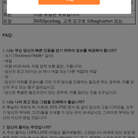
지불
선적 또는 L/C, D/P.의 앞에 급여받는 30% 예금에 의
하여, T/T, 균형을 잡습니다.
표본
각종 유형은 유효합니다
포장
30/50pcs/bag, 고객 요구로 10bag/carton 또는.
FAQ:
1.
나는 무슨 당신의 빠른 인용을 얻기 위하여 정보를 제공해야 합니까?
- 크기 (Thickness*Width* 길이)
- 색깔
- 작풍 (지퍼-lock, 자동 접착 보통 끝은, 구릅니다)
- 당신의 로고 (섞이는 단 하나 색깔 또는 다른 색깔)의 색깔
- 양.
- 당신이 저희를 운송비를 가진 가격 당신을 인용하는 필요로 하는 경우에, 저를 당
신의 주소 또는 항구 알리십시오.
- 당신은 특별한 필요조건이 있는 경우에, 저를 알리는 것을 도우십시오.
2.
나는 나의 로고 또는 그림을 인쇄해서 좋습니까?
A: 확실히! 저에게 AI, 지휘관, EPS, PSD 문서 등 같이 당신의 그림 디자인을, 모두
가 당신의 부대에 그(것)들을 인쇄할 수 있는 우리 보내십시오, 그러므로 부대는 당
신의 자신의 본일 것입니다!
3.
당신의 물자는 무엇입니까?
A: 주요 물자는 LDPE.LDPE (저밀도 폴리에틸렌), 그것입니다 세계에 있는 포장 제
품을 위한 가장 큰 소비 물자, 부대 urface입니다 밝고, 투명한, 소프트 터치 및 연약