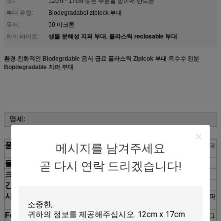
크기:
12cm * 17cm 또는 주문을 받아서 만드는
부대 유형:
Biodegradabel ziplock 부대
두께:
50 미크론
생물 분해성 지퍼 부대
플라스틱 reclosable 부대
하이 라이트:
,
환경 친화적인 Biodegrdable 음식 급료 플라스틱 Ziplcok 부대 옥수수 전분
Bopdegradable 지퍼 부대
명세:
품목
메시지를 남겨주세요
환경 친화적인 Biodegrdable 음식 급료 플라스틱 Ziplcok 부대
옥수수 전분 Bopdegradable 지퍼 부대
물자
곧 다시 연락 드리겠습니다!
옥수수 전분
크기
표준 크기는 또는 주문을 받아서 만듭니다
간격
당신의 필요조건으로 50microns 또는
사용법
음식, 선물, 가구, 대중음식점, 상점, 식료품류 및 슈퍼
마켓 등.
Fetures
전통적인 비닐 봉투 대체를 위해 완전히 하십시오. 그