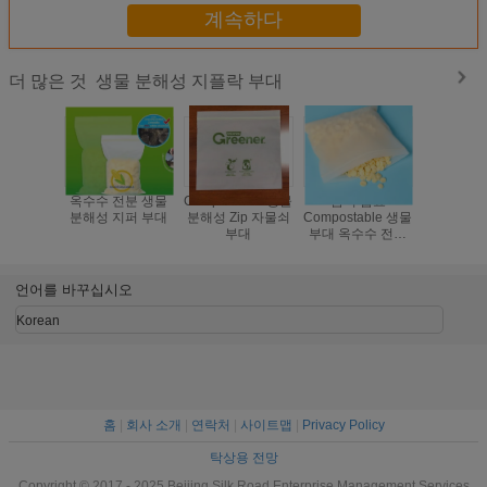
계속하다
생물 분해성 지플락 부대
더 많은 것
옥수수 전분 생물
Compostable 생물
음식 급료
유기 묘종
분해성 지퍼 부대
분해성 Zip 자물쇠
Compostable 생물
수수 전분
부대
부대 옥수수 전분
해성 Compo
생물 분해성 지플
지플락
락 부대
언어를 바꾸십시오
Korean
홈
|
회사 소개
|
연락처
|
사이트맵
|
Privacy Policy
탁상용 전망
Copyright © 2017 - 2025 Beijing Silk Road Enterprise Management Services