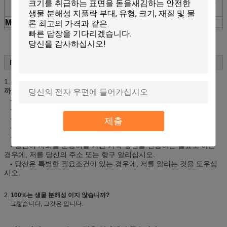
것은 어떤 플라스틱 성분도 포함하지 않다, 식용, 환
경 친화적인 부대 입니다.
MOQ
부대 크기에 기초를 두는
인용
제품의 물자, 크기의 간격에 바탕을 두는, 색깔과 양
인쇄
지불
선적 또는 L/C, D/P.의 앞에 급여받는 30% 예금에 의
FAQ:
하여, T/T, 균형을 잡습니다.
표본
이 표본을 얻기 위하여 저에게 연락하는 환영
1.
나는 무슨 당신의 빠른 인용을 얻기 위하여 정보를 제공해야 합니
납품
당신의 지불 후에 30 일에서 발송
까?
- 크기 (Thickness*Width* 길이)
- 색깔
- 작풍 (zip-lock, 자동 접착 보통 끝은, 구릅니다)
제출
- 당신의 로고 (섞이는 단 하나 색깔 또는 다른 색깔)의 색깔
- 양.
- 당신이 저희를 운송비를 가진 가격 당신을 인용하는 필요로 하는
경우에, 저를 당신의 주소 또는 항구 알리십시오.
- 당신은 특별한 필요조건이 있는 경우에, 저를 알리는 것을 도우십
시오.
2.
100%는 생물 분해성 이지 않습니까?
그렇습니다, 그것은 입니다.