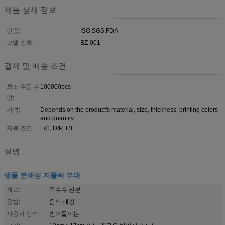
제품 상세 정보
인증:
ISO,SGS,FDA
모델 번호:
BZ-001
결제 및 배송 조건
최소 주문 수
100000pcs
량:
가격:
Depends on the product's material, size, thickness, printing colors
and quantity
지불 조건:
L/C, D/P, T/T
설명
생물 분해성 지플락 부대
재료:
옥수수 전분
용법:
음식 패킹
사용자 정의:
받아들이는