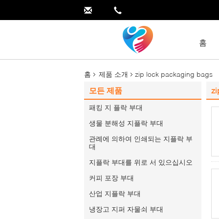
홈
홈
제품 소개
zip lock packaging bags
모든 제품
zi
패킹 지 플락 부대
생물 분해성 지플락 부대
관례에 의하여 인쇄되는 지플락 부
대
지플락 부대를 위로 서 있으십시오
커피 포장 부대
산업 지플락 부대
냉장고 지퍼 자물쇠 부대