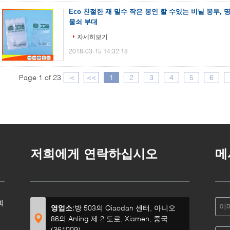
Eco 친절한 재 밀수 작은 봉인 할 수있는 비닐 봉투,
물쇠 부대
자세히보기
2018-03-15 14:32:18
Page 1 of 23
|<
<<
1
2
3
4
5
6
저희에게 연락하십시오
메
회
영업소:
방 503의 Qiaodan 센터, 아니오
86의 Anling 제 2 도로, Xiamen, 중국
(361009)